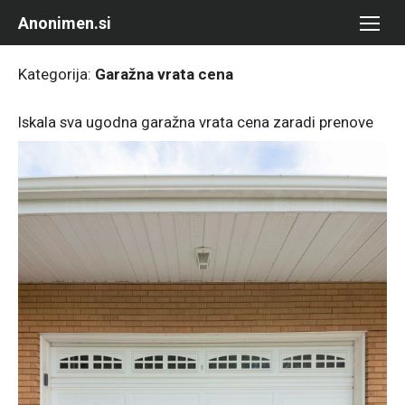
Skip
Anonimen.si
to
content
Kategorija:
Garažna vrata cena
Iskala sva ugodna garažna vrata cena zaradi prenove