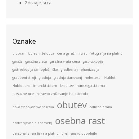
Zdravje srca
Oznake
biobran
bolezni želodca
cena garažnih vrat
fotografija na platnu
garaža
garažna vrata
garažna vrata cena
gastroskopija
gastroskopija samoplačniško
gradbena mehanizacija
gradbeni stroji
gradnja
gradnja stanovanj
holesterol
Hublot
Hublot ure
imunski sistem
krepitev imunskega sistema
luksuzne ure
naravno zniževanje holesterola
obutev
nova stanovanjska soseska
odlična hrana
osebna rast
odstranjevanje znamenj
personaliziran tisk na platnu
prehransko dopolnilo