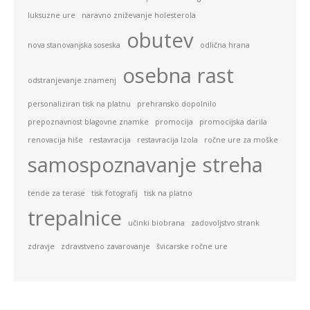
luksuzne ure
naravno zniževanje holesterola
obutev
nova stanovanjska soseska
odlična hrana
osebna rast
odstranjevanje znamenj
personaliziran tisk na platnu
prehransko dopolnilo
prepoznavnost blagovne znamke
promocija
promocijska darila
renovacija hiše
restavracija
restavracija Izola
ročne ure za moške
samospoznavanje
streha
tende za terase
tisk fotografij
tisk na platno
trepalnice
učinki biobrana
zadovoljstvo strank
zdravje
zdravstveno zavarovanje
švicarske ročne ure