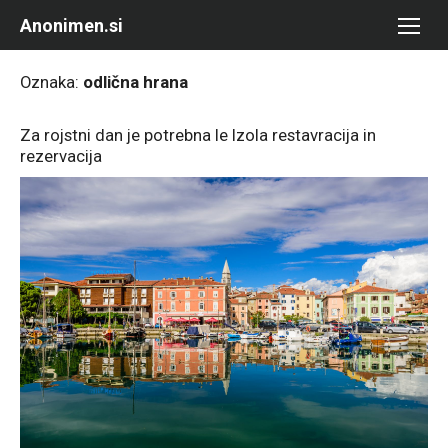
Skip
Anonimen.si
to
content
Oznaka:
odlična hrana
Za rojstni dan je potrebna le Izola restavracija in
rezervacija