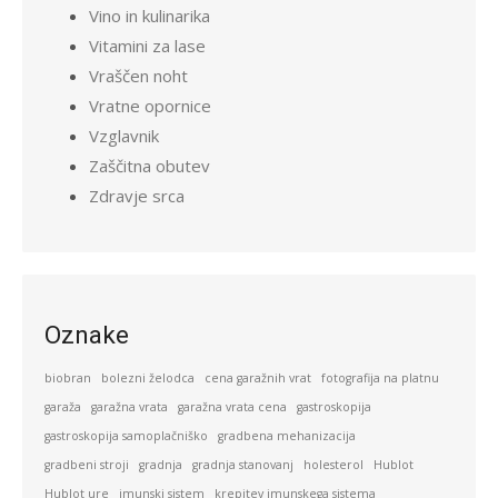
Vino in kulinarika
Vitamini za lase
Vraščen noht
Vratne opornice
Vzglavnik
Zaščitna obutev
Zdravje srca
Oznake
biobran
bolezni želodca
cena garažnih vrat
fotografija na platnu
garaža
garažna vrata
garažna vrata cena
gastroskopija
gastroskopija samoplačniško
gradbena mehanizacija
gradbeni stroji
gradnja
gradnja stanovanj
holesterol
Hublot
Hublot ure
imunski sistem
krepitev imunskega sistema