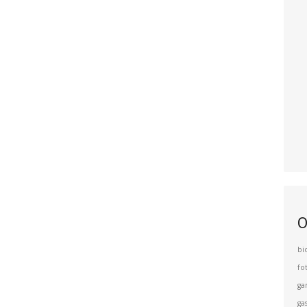
O
bi
fo
ga
ga