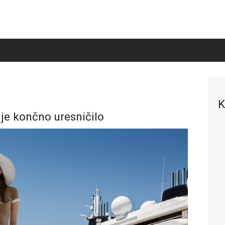
K
e je končno uresničilo