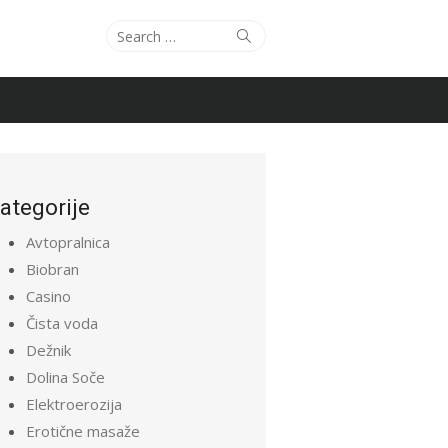
Search
Search
for:
ategorije
Avtopralnica
Biobran
Casino
Čista voda
Dežnik
Dolina Soče
Elektroerozija
Erotične masaže