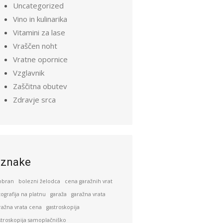
Uncategorized
Vino in kulinarika
Vitamini za lase
Vraščen noht
Vratne opornice
Vzglavnik
Zaščitna obutev
Zdravje srca
znake
obran
bolezni želodca
cena garažnih vrat
tografija na platnu
garaža
garažna vrata
ražna vrata cena
gastroskopija
stroskopija samoplačniško