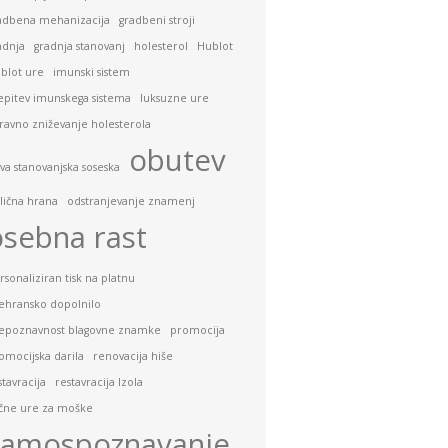
adbena mehanizacija
gradbeni stroji
adnja
gradnja stanovanj
holesterol
Hublot
blot ure
imunski sistem
epitev imunskega sistema
luksuzne ure
ravno zniževanje holesterola
obutev
va stanovanjska soseska
lična hrana
odstranjevanje znamenj
osebna rast
rsonaliziran tisk na platnu
ehransko dopolnilo
epoznavnost blagovne znamke
promocija
omocijska darila
renovacija hiše
stavracija
restavracija Izola
čne ure za moške
samospoznavanje