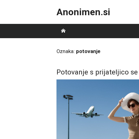
Skip
Anonimen.si
to
content
Oznaka:
potovanje
Potovanje s prijateljico s