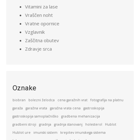
Vitamini za lase
Vraščen noht
Vratne opornice
Vzglavnik
Zaščitna obutev
Zdravje srca
Oznake
biobran
bolezni želodca
cena garažnih vrat
fotografija na platnu
garaža
garažna vrata
garažna vrata cena
gastroskopija
gastroskopija samoplačniško
gradbena mehanizacija
gradbeni stroji
gradnja
gradnja stanovanj
holesterol
Hublot
Hublot ure
imunski sistem
krepitev imunskega sistema