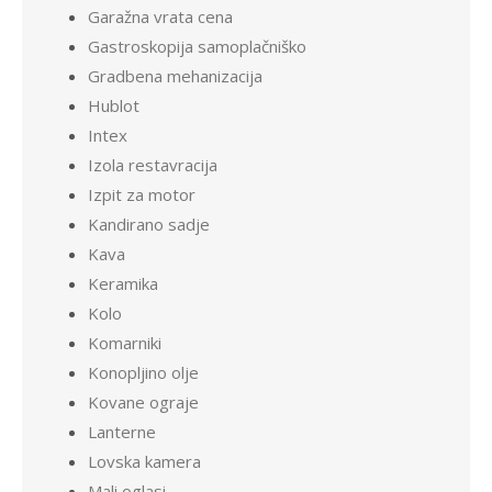
Garažna vrata cena
Gastroskopija samoplačniško
Gradbena mehanizacija
Hublot
Intex
Izola restavracija
Izpit za motor
Kandirano sadje
Kava
Keramika
Kolo
Komarniki
Konopljino olje
Kovane ograje
Lanterne
Lovska kamera
Mali oglasi