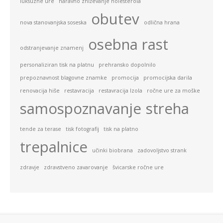
luksuzne ure
naravno zniževanje holesterola
obutev
nova stanovanjska soseska
odlična hrana
osebna rast
odstranjevanje znamenj
personaliziran tisk na platnu
prehransko dopolnilo
prepoznavnost blagovne znamke
promocija
promocijska darila
renovacija hiše
restavracija
restavracija Izola
ročne ure za moške
samospoznavanje
streha
tende za terase
tisk fotografij
tisk na platno
trepalnice
učinki biobrana
zadovoljstvo strank
zdravje
zdravstveno zavarovanje
švicarske ročne ure