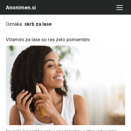
Skip
Anonimen.si
to
content
Oznaka:
skrb za lase
Vitamini za lase so res zelo pomembni
Na naše lase lahko vpliva res marsikaj. Lahko vpliva tako