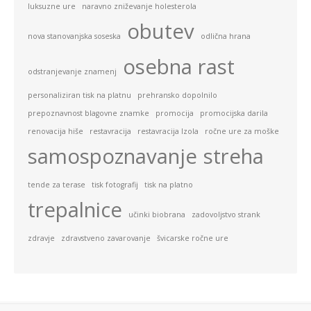
luksuzne ure
naravno zniževanje holesterola
obutev
nova stanovanjska soseska
odlična hrana
osebna rast
odstranjevanje znamenj
personaliziran tisk na platnu
prehransko dopolnilo
prepoznavnost blagovne znamke
promocija
promocijska darila
renovacija hiše
restavracija
restavracija Izola
ročne ure za moške
samospoznavanje
streha
tende za terase
tisk fotografij
tisk na platno
trepalnice
učinki biobrana
zadovoljstvo strank
zdravje
zdravstveno zavarovanje
švicarske ročne ure