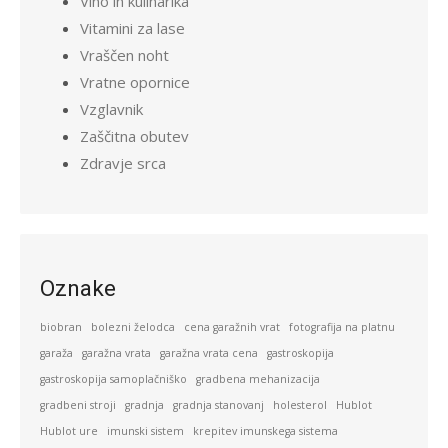
Vino in kulinarika
Vitamini za lase
Vraščen noht
Vratne opornice
Vzglavnik
Zaščitna obutev
Zdravje srca
Oznake
biobran
bolezni želodca
cena garažnih vrat
fotografija na platnu
garaža
garažna vrata
garažna vrata cena
gastroskopija
gastroskopija samoplačniško
gradbena mehanizacija
gradbeni stroji
gradnja
gradnja stanovanj
holesterol
Hublot
Hublot ure
imunski sistem
krepitev imunskega sistema