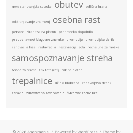
obutev
nova stanovanjska soseska
odlična hrana
osebna rast
odstranjevanje znamenj
personaliziran tisk na platnu
prehransko dopolnilo
prepoznavnost blagovne znamke
promocija
promocijska darila
renovacija hiše
restavracija
restavracija Izola
ročne ure za moške
samospoznavanje
streha
tende za terase
tisk fotografij
tisk na platno
trepalnice
učinki biobrana
zadovoljstvo strank
zdravje
zdravstveno zavarovanje
švicarske ročne ure
© 2026 Anonimen.si
/
Powered by WordPress
/
Theme by