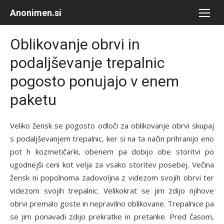
Skip
Anonimen.si
to
content
Oblikovanje obrvi in
podaljševanje trepalnic
pogosto ponujajo v enem
paketu
Veliko žensk se pogosto odloči za oblikovanje obrvi skupaj
s podaljševanjem trepalnic, ker si na ta način prihranijo eno
pot h kozmetičarki, obenem pa dobijo obe storitvi po
ugodnejši ceni kot velja za vsako storitev posebej. Večina
žensk ni popolnoma zadovoljna z videzom svojih obrvi ter
videzom svojih trepalnic. Velikokrat se jim zdijo njihove
obrvi premalo goste in nepravilno oblikovane. Trepalnice pa
se jim ponavadi zdijo prekratke in pretanke. Pred časom,