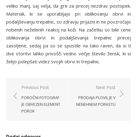
veliko manj, saj velja, da gre za precej nezdrav postopek.
Materiali, ki se uporabljajo pri oblikovanju obrvi in
podaljševanju trepalnic, so zdravju prijazni in ne povzročajo
nobenih neželenih reakcij na koži. Na začetku so bile cene
oblikovanja obrvi in podaljševanja trepalnic precej
zasoljene, sedaj pa so se spustile na tako raven, da si ti
dve storitvi lahko privošči vedno večje število žensk, ki si
želijo polepšati videz svojih obrvi in trepalnic.
Navigacija
Previous Post
Next Post
prispevka
POROČNI FOTOGRAF
PRODAJA PLOVIL JE V
JE OBVEZEN ELEMENT
NENEHNEM PORASTU
POROK
Dodaj odgovor