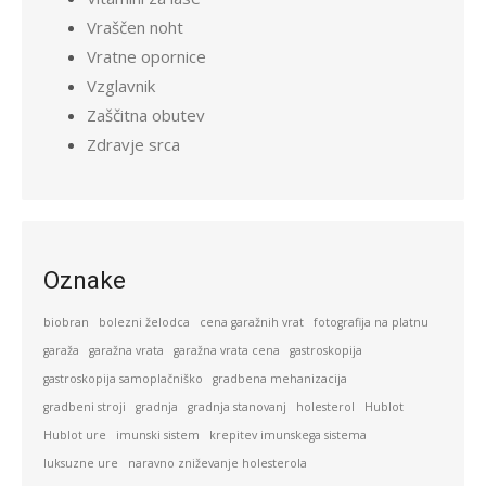
Vraščen noht
Vratne opornice
Vzglavnik
Zaščitna obutev
Zdravje srca
Oznake
biobran
bolezni želodca
cena garažnih vrat
fotografija na platnu
garaža
garažna vrata
garažna vrata cena
gastroskopija
gastroskopija samoplačniško
gradbena mehanizacija
gradbeni stroji
gradnja
gradnja stanovanj
holesterol
Hublot
Hublot ure
imunski sistem
krepitev imunskega sistema
luksuzne ure
naravno zniževanje holesterola