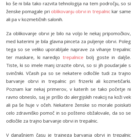
ko še ni bila tako razvita tehnologija na tem področju, so si
ženske pomagale pri
oblikovanju obrvi in trepalnic
kar same
ali pa v kozmetičnih salonih.
Za oblikovanje obrvi je bilo na voljo le nekaj pripomočkov,
med katerimi je bila glavna pinceta za puljenje obrvi. Poleg
tega so se veliko uporabljale naprave za vihanje trepalnic
ter maskare, ki naredijo
trepalnice
bolj goste in daljše.
Tiste, ki so imele manj izrazite obrvi, so si jih poudarjale s
svinčniki. Včasih pa so se nekatere odločile tudi za trajno
barvanje obrvi in trepalnic pri frizerki ali kozmetičarki.
Poznam kar nekaj primerov, v katerih se tako početje ni
ravno obneslo, saj je prišlo do alergijskih reakcij na koži vek
ali pa še huje v očeh. Nekatere ženske so morale poiskati
celo zdravniško pomoč in so pošteno obžalovale, da so se
odločile za trajno barvanje obrvi in trepalnic.
V današnjem času je trajnega barvanja obrvi in trepalnic