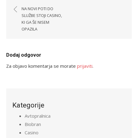
prispevka
NA NOVI POTI DO
SLUŽBE STOJI CASINO,
KI GA ŠE NISEM
OPAZILA
Dodaj odgovor
Za objavo komentarja se morate
prijaviti
.
Kategorije
Avtopralnica
Biobran
Casino