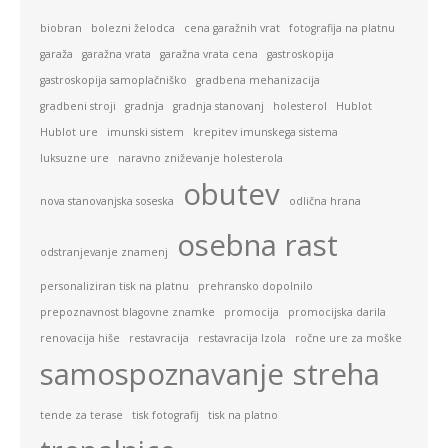
biobran
bolezni želodca
cena garažnih vrat
fotografija na platnu
garaža
garažna vrata
garažna vrata cena
gastroskopija
gastroskopija samoplačniško
gradbena mehanizacija
gradbeni stroji
gradnja
gradnja stanovanj
holesterol
Hublot
Hublot ure
imunski sistem
krepitev imunskega sistema
luksuzne ure
naravno zniževanje holesterola
obutev
nova stanovanjska soseska
odlična hrana
osebna rast
odstranjevanje znamenj
personaliziran tisk na platnu
prehransko dopolnilo
prepoznavnost blagovne znamke
promocija
promocijska darila
renovacija hiše
restavracija
restavracija Izola
ročne ure za moške
samospoznavanje
streha
tende za terase
tisk fotografij
tisk na platno