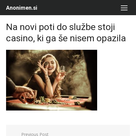
Skip
Anonimen.si
to
content
Na novi poti do službe stoji
casino, ki ga še nisem opazila
Navigacija
Previous Post